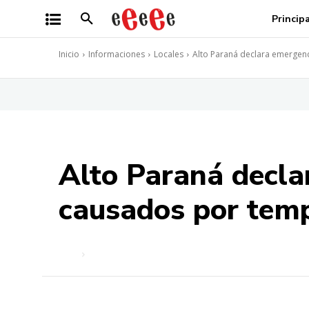
Princip
Inicio
Informaciones
Locales
Alto Paraná declara emergen
Alto Paraná decla
causados por tem