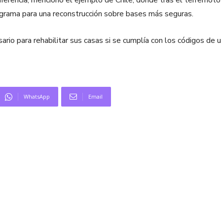
ferencia, mencionó el ejemplo de Chile, donde tras el terremoto
grama para una reconstrucción sobre bases más seguras.
sario para rehabilitar sus casas si se cumplía con los códigos de u
WhatsApp
Email