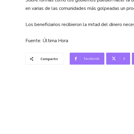
Sobre formas cómo los gobiernos pueden hacer la di
en varias de las comunidades más golpeadas un pro
Los beneficiarios recibieron la mitad del dinero nece
Fuente: Última Hora
Facebook
X
Compartir