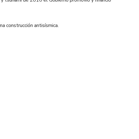
 y tsunami de 2010 el Gobierno promovió y financió
na construcción antisísmica.