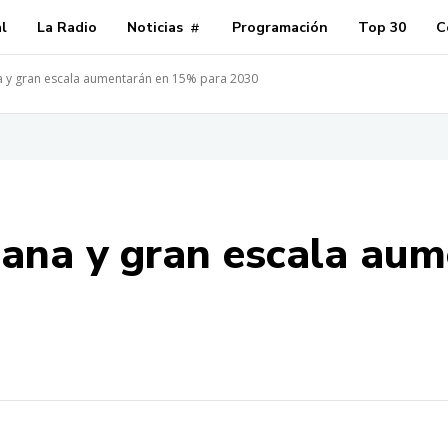
al
La Radio
Noticias
Programación
Top 30
C
 y gran escala aumentarán en 15% para 2030
iana y gran escala au