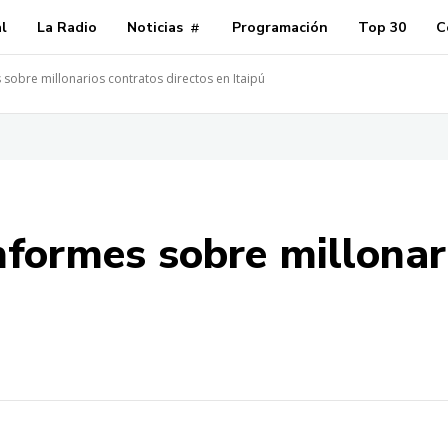
al
La Radio
Noticias
Programación
Top 30
C
sobre millonarios contratos directos en Itaipú
nformes sobre millonar