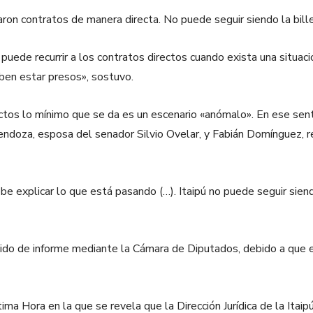
caron contratos de manera directa. No puede seguir siendo la bille
o puede recurrir a los contratos directos cuando exista una situa
ben estar presos», sostuvo.
tos lo mínimo que se da es un escenario «anómalo». En ese sentid
Mendoza, esposa del senador Silvio Ovelar, y Fabián Domínguez, 
be explicar lo que está pasando (…). Itaipú no puede seguir siend
dido de informe mediante la Cámara de Diputados, debido a que 
tima Hora en la que se revela que la Dirección Jurídica de la Ita