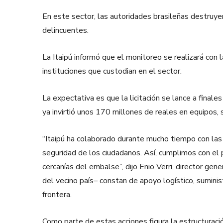
En este sector, las autoridades brasileñas destruy
delincuentes.
La Itaipú informó que el monitoreo se realizará con
instituciones que custodian en el sector.
La expectativa es que la licitación se lance a fina
ya invirtió unos 170 millones de reales en equipos, se
“Itaipú ha colaborado durante mucho tiempo con las fu
seguridad de los ciudadanos. Así, cumplimos con el pa
cercanías del embalse”, dijo Enio Verri, director gen
del vecino país– constan de apoyo logístico, suminis
frontera.
Como parte de estas acciones figura la estructuració