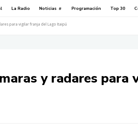
al
La Radio
Noticias
Programación
Top 30
C
es para vigilar franja del Lago Itaipú
aras y radares para vi