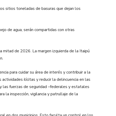
os sitios toneladas de basuras que dejan los
spejo de agua, serán compartidas con otras
da mitad de 2026. La margen izquierda de la Itaipú
n.
cia para cuidar su área de interés y contribuir a la
ctividades ilícitas y reducir la delincuencia en las
l y las fuerzas de seguridad –federales y estatales
la inspección, vigilancia y patrullaje de la
al en dos municipios. Esto faculta un control en los