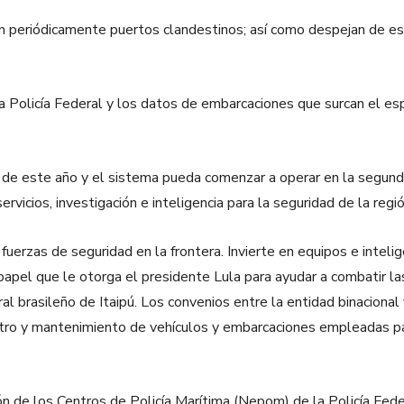
en periódicamente puertos clandestinos; así como despejan de es
 la Policía Federal y los datos de embarcaciones que surcan el e
les de este año y el sistema pueda comenzar a operar en la segun
rvicios, investigación e inteligencia para la seguridad de la regió
erzas de seguridad en la frontera. Invierte en equipos e inteligen
pel que le otorga el presidente Lula para ayudar a combatir las a
eral brasileño de Itaipú. Los convenios entre la entidad binaciona
tro y mantenimiento de vehículos y embarcaciones empleadas para 
n de los Centros de Policía Marítima (Nepom) de la Policía Feder