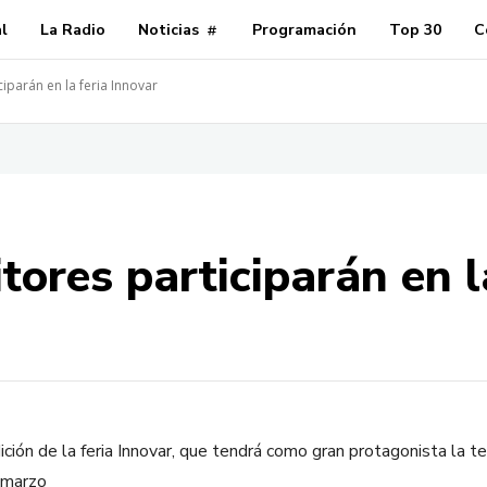
al
La Radio
Noticias
Programación
Top 30
C
iparán en la feria Innovar
ores participarán en l
ión de la feria Innovar, que tendrá como gran protagonista la te
 marzo