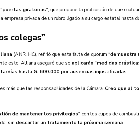
s
“puertas giratorias”
, que propone la prohibición de que cualqu
una empresa privada de un rubro ligado a su cargo estatal hasta 
os colegas”
liana
(ANR, HC), refirió que esta falta de quorum
“demuestra u
nte esto, Alliana aseguró que se
aplicarán “medidas drástic
tardías hasta G. 600.000 por ausencias injustificadas
.
nes más que las responsabilidades de la Cámara.
Creo que al to
stión de mantener los privilegios”
con los cupos de combusti
ado,
sin descartar un tratamiento la próxima semana
.