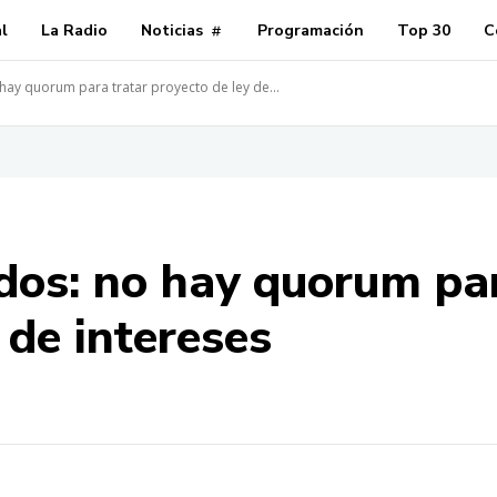
al
La Radio
Noticias
Programación
Top 30
C
ay quorum para tratar proyecto de ley de...
os: no hay quorum par
 de intereses