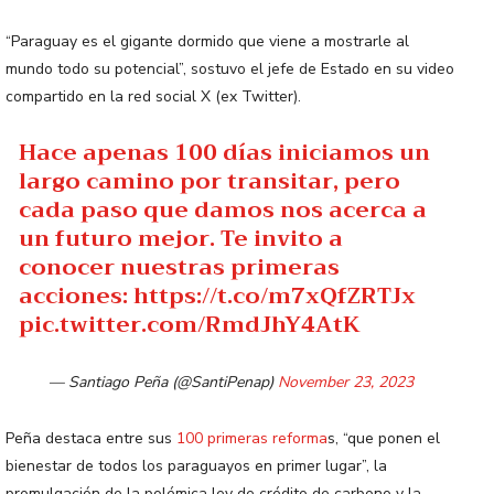
“Paraguay es el gigante dormido que viene a mostrarle al
mundo todo su potencial”, sostuvo el jefe de Estado en su video
compartido en la red social X (ex Twitter).
Hace apenas 100 días iniciamos un
largo camino por transitar, pero
cada paso que damos nos acerca a
un futuro mejor. Te invito a
conocer nuestras primeras
acciones:
https://t.co/m7xQfZRTJx
pic.twitter.com/RmdJhY4AtK
— Santiago Peña (@SantiPenap)
November 23, 2023
Peña destaca entre sus
100 primeras reforma
s, “que ponen el
bienestar de todos los paraguayos en primer lugar”, la
promulgación de la polémica ley de crédito de carbono y la