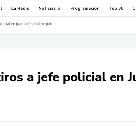
al
La Radio
Noticias
Programación
Top 30
C
policial en Juan León Mallorquín
iros a jefe policial en 