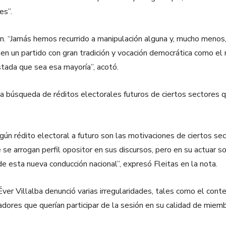
es”.
ión. “Jamás hemos recurrido a manipulación alguna y, mucho meno
 en un partido con gran tradición y vocación democrática como el 
tada que sea esa mayoría”, acotó.
y a la búsqueda de réditos electorales futuros de ciertos sectores
ún rédito electoral a futuro son las motivaciones de ciertos se
e se arrogan perfil opositor en sus discursos, pero en su actuar 
de esta nueva conducción nacional”, expresó Fleitas en la nota.
ver Villalba denunció varias irregularidades, tales como el cont
dores que querían participar de la sesión en su calidad de miem