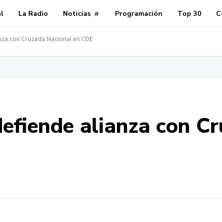
al
La Radio
Noticias
Programación
Top 30
C
ianza con Cruzada Nacional en CDE
defiende alianza con C