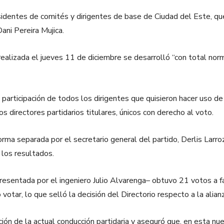
sidentes de comités y dirigentes de base de Ciudad del Este, que
ni Pereira Mujica.
 realizada el jueves 11 de diciembre se desarrolló “con total norm
a participación de todos los dirigentes que quisieron hacer uso d
directores partidarios titulares, únicos con derecho al voto.
ma separada por el secretario general del partido, Derlis Larroza
 los resultados.
resentada por el ingeniero Julio Alvarenga– obtuvo 21 votos a fa
votar, lo que selló la decisión del Directorio respecto a la alian
ión de la actual conducción partidaria y aseguró que, en esta nu