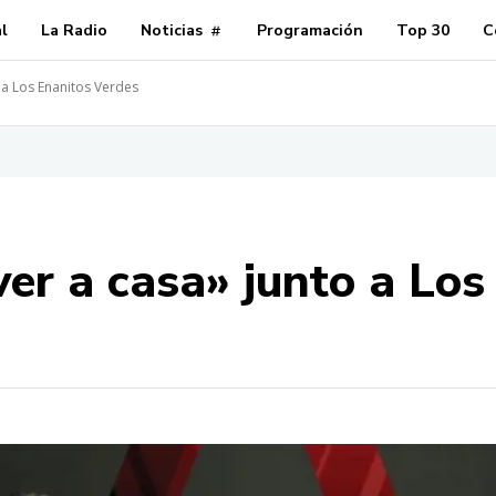
al
La Radio
Noticias
Programación
Top 30
C
o a Los Enanitos Verdes
ver a casa» junto a Los