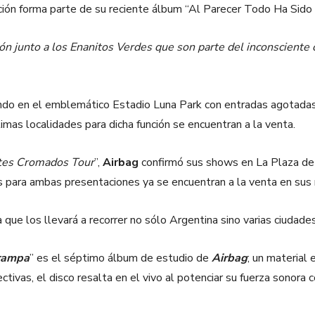
nción forma parte de su reciente álbum “Al Parecer Todo Ha Sid
n junto a los Enanitos Verdes que son parte del inconsciente co
ndo en el emblemático Estadio Luna Park con entradas agotadas 
imas localidades para dicha función se encuentran a la venta.
etes Cromados Tour
”,
Airbag
confirmó sus shows en La Plaza de 
s para ambas presentaciones ya se encuentran a la venta en sus 
ra que los llevará a recorrer no sólo Argentina sino varias ciudad
Trampa
” es el séptimo álbum de estudio de
Airbag
; un material 
ivas, el disco resalta en el vivo al potenciar su fuerza sonora c