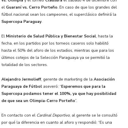
vs. Olimpia
y el torneo
Clausura
el sábado 4 de diciembre con
el
Guaraní vs. Cerro Porteño
. En caso de que los grandes del
fútbol nacional sean los campeones, el superclásico definirá la
Supercopa Paraguay
.
El
Ministerio de Salud Pública y Bienestar Social
, hasta la
fecha, en los partidos por los torneos caseros solo habilitó
hasta el 50% del aforo de los estadios, mientras que para los
últimos cotejos de la Selección Paraguaya ya se permitió la
totalidad de los sectores.
Alejandro Jermolieff
, gerente de marketing de la
Asociación
Paraguaya de Fútbol
aseveró: “
Esperemos que para la
Supercopa podamos tener el 100%, ya que hay posibilidad
de que sea un Olimpia-Cerro Porteño
”.
En contacto con el
Cardinal Deportivo
, al gerente se le consultó
por qué la diferencia en cuanto al aforo y respondió: “Es una