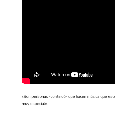
«Son personas -continuó- que hacen música que escuc
muy especial».