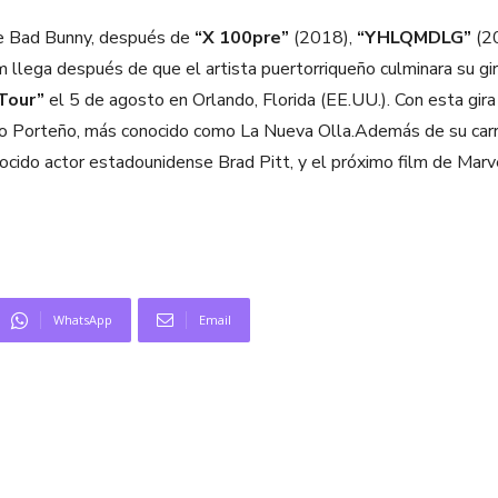
 de Bad Bunny, después de
“X 100pre”
(2018),
“YHLQMDLG”
(2
 llega después de que el artista puertorriqueño culminara su g
Tour”
el 5 de agosto en Orlando, Florida (EE.UU.). Con esta gira 
rro Porteño, más conocido como La Nueva Olla.Además de su carr
onocido actor estadounidense Brad Pitt, y el próximo film de Marv
WhatsApp
Email