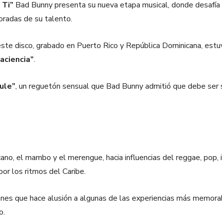
 Ti”
Bad Bunny presenta su nueva etapa musical, donde desafía s
oradas de su talento.
este disco, grabado en Puerto Rico y República Dominicana, estu
aciencia”
.
ule”
, un reguetón sensual que Bad Bunny admitió que debe ser s
, el mambo y el merengue, hacia influencias del reggae, pop, in
por los ritmos del Caribe.
ones que hace alusión a algunas de las experiencias más memor
o.