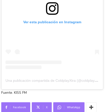
Ver esta publicación en Instagram
U
na publicación compartida de ColdplayXtra (@coldplayxtra)
Fuente. KISS FM
Facebook
X
WhatsApp