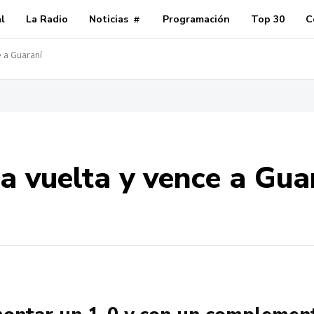
al
La Radio
Noticias
Programación
Top 30
C
e a Guaraní
a vuelta y vence a Gua