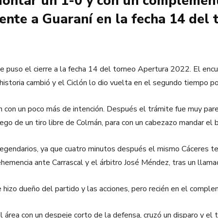
montar un 1-0 y con un complemen
rente a Guaraní en la fecha 14 del
e puso el cierre a la fecha 14 del torneo Apertura 2022. El en
 historia cambió y el Ciclón lo dio vuelta en el segundo tiempo p
n con un poco más de intención. Después el trámite fue muy par
ego de un tiro libre de Colmán, para con un cabezazo mandar el b
 legendarios, ya que cuatro minutos después el mismo Cáceres t
ehemencia ante Carrascal y el árbitro José Méndez, tras un llama
izo dueño del partido y las acciones, pero recién en el comple
 área con un despeje corto de la defensa, cruzó un disparo y el 