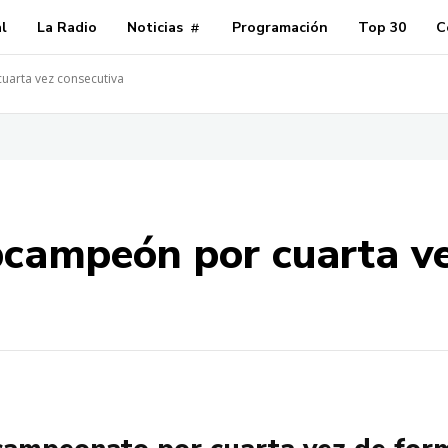
al
La Radio
Noticias
Programación
Top 30
C
uarta vez consecutiva
bcampeón por cuarta ve