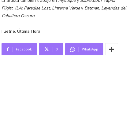
El artista también trabajó en
Mystique y Sabretooth
,
Alpha
Flight
,
JLA: Paradise Lost,
Linterna Verde
y
Batman: Leyendas del
Caballero Oscuro
.
Fuetne. Última Hora
Facebook
X
WhatsApp