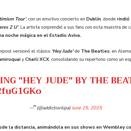
timism Tour’
, con un emotivo concierto en
Dublín
, donde
rindió
res 2 U’
. La artista sorprendió a sus fans con esta muestra de ca
na noche mágica en el Estadio Aviva.
verpool versionó el clásico
‘Hey Jude’
de
The Beatles
, en Alema
amiroquai
y
Charli XCX
, consolidando su repertorio como un es
ING "HEY JUDE" BY THE BE
bRfuG1GKo
— ໊ (@addictionlipa)
June 25, 2025
esde la distancia, animándola en sus shows en Wembley co