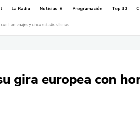
al
La Radio
Noticias
Programación
Top 30
C
 con homenajes y cinco estadios llenos
su gira europea con ho