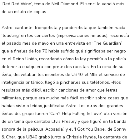
‘Red Red Wine’, tema de Neil Diamond. El sencillo vendió más
de un millón de copias.
Astro, cantante, trompetista y panderetista que también hacía
‘toasting’ en los conciertos (improvisaciones rimadas), reconocía
el pasado mes de mayo en una entrevista en ‘The Guardian’
que a finales de los 70 había sufrido qué significaba ser negro
en el Reino Unido, recordando cómo la ley permitía a la policía
detener a cualquiera con pretextos racistas. En la cima de su
éxito, desvelaban los miembros de UB40, el MI5, el servicio de
inteligencia británico, llegó a pincharles sus teléfonos. «Nos
resultaba más difícil escribir canciones de amor que letras
militantes, porque era mucho más fácil escribir sobre cosas que
habías visto o leído», justificaba Astro. Los otros dos grandes
éxitos del grupo fueron ‘Can’t Help Falling In Love’, otra versión
de un tema que cantaba Elvis Presley y que figuró en la banda
sonora de la película ‘Acosada’, y el ‘I Got You Babe’, de Sonny
& Cher, que UB40 grabó junto a Chrissie Hynde, la cantante de