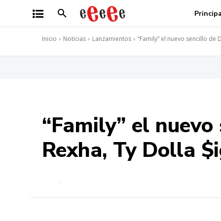
Princip
Inicio
Noticias
Lanzamientos
“Family” el nuevo sencillo de 
“Family” el nuevo 
Rexha, Ty Dolla $