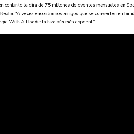
 en conjunto la cifra de 75 millones de oyentes mensuales en Sp
 Rexha. “A veces encontramos amigos que se convierten en famili
ogie With A Hoodie la hizo aún más especial.”