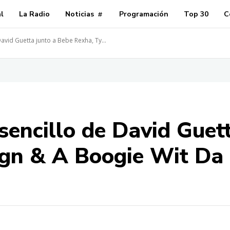
al
La Radio
Noticias
Programación
Top 30
C
David Guetta junto a Bebe Rexha, Ty...
sencillo de David Guet
ign & A Boogie Wit Da