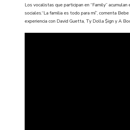
Los vocalistas que participan en “Family” acumulan
sociales.“La familia es todo para mí”, comenta Bebe
experiencia con David Guetta, Ty Dolla $ign y A Bo