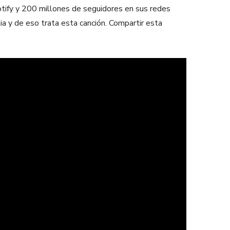
otify y 200 millones de seguidores en sus redes
a y de eso trata esta canción. Compartir esta