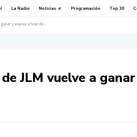
al
La Radio
Noticias
Programación
Top 30
C
ganar y avanza a fase de...
 de JLM vuelve a ganar