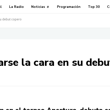
al
La Radio
Noticias
Programación
Top 30
C
su debut copero
arse la cara en su debu