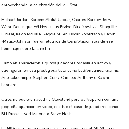
aprovechando la celebración del All-Star.
Michael Jordan, Kareem Abdul-Jabbar, Charles Barkley, Jerry
West, Dominique Wilkins, Julius Erving, Dirk Nowitzki, Shaquille
O’Neal, Kevin McHale, Reggie Miller, Oscar Robertson y Earvin
«Magic» Johnson fueron algunos de los protagonistas de ese
homenaje sobre la cancha.
También aparecieron algunos jugadores todavía en activo y
que figuran en esa prestigiosa lista como LeBron James, Giannis
Antetokounmpo, Stephen Curry, Carmelo Anthony o Kawhi
Leonard.
Otros no pudieron acudir a Cleveland pero participaron con una
pequeña aparición en vídeo; ese fue el caso de jugadores como
Bill Russell, Karl Malone o Steve Nash.
La
NBA
cierra este domingo su fin de semana del All-Star con