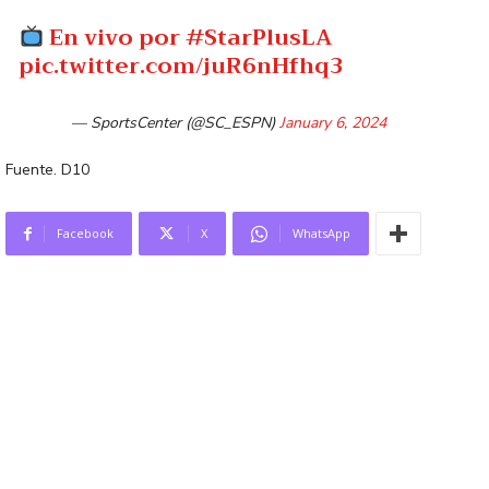
En vivo por
#StarPlusLA
pic.twitter.com/juR6nHfhq3
— SportsCenter (@SC_ESPN)
January 6, 2024
Fuente. D10
Facebook
X
WhatsApp