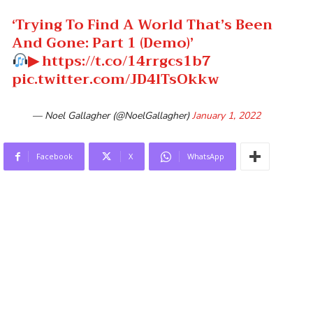
‘Trying To Find A World That’s Been
And Gone: Part 1 (Demo)’
▶
https://t.co/14rrgcs1b7
pic.twitter.com/JD4lTsOkkw
— Noel Gallagher (@NoelGallagher)
January 1, 2022
Facebook
X
WhatsApp