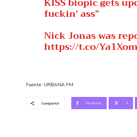
KISS biopic gets upd
fuckin’ ass”
Nick Jonas was repo
https://t.co/Ya1Xo
Fuente. URBANA FM
Facebook
X
Compartir