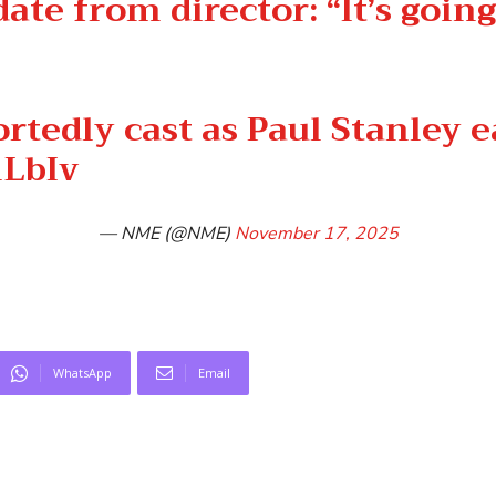
ate from director: “It’s goin
rtedly cast as Paul Stanley ea
mLbIv
— NME (@NME)
November 17, 2025
WhatsApp
Email