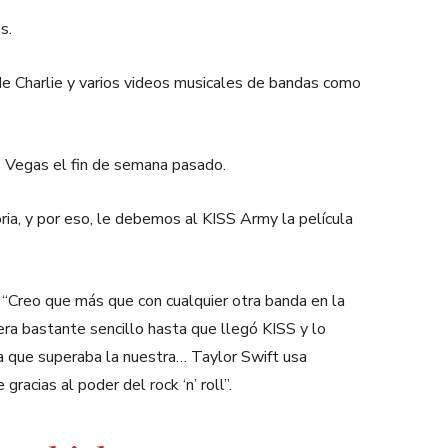
s.
 de Charlie y varios videos musicales de bandas como
s Vegas el fin de semana pasado.
oria, y por eso, le debemos al KISS Army la película
: “Creo que más que con cualquier otra banda en la
ll era bastante sencillo hasta que llegó KISS y lo
vida que superaba la nuestra… Taylor Swift usa
acias al poder del rock ‘n’ roll”.