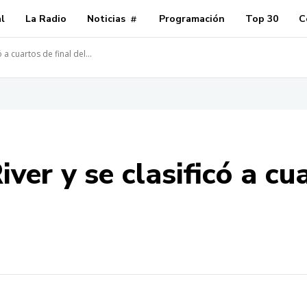
al
La Radio
Noticias
Programación
Top 30
C
 a cuartos de final del...
ver y se clasificó a cu