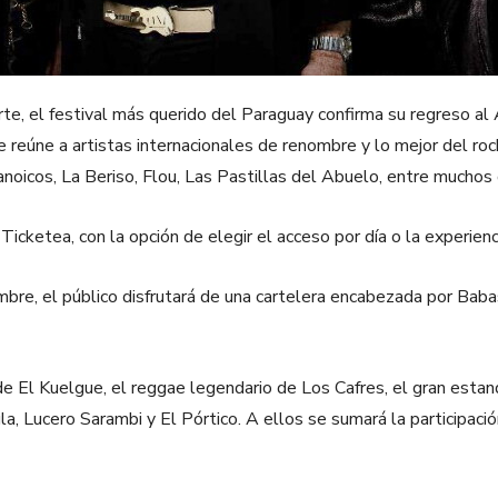
rte, el festival más querido del Paraguay confirma su regreso al
e reúne a artistas internacionales de renombre y lo mejor del r
oicos, La Beriso, Flou, Las Pastillas del Abuelo, entre muchos 
icketea, con la opción de elegir el acceso por día o la experien
mbre, el público disfrutará de una cartelera encabezada por Baba
 de El Kuelgue, el reggae legendario de Los Cafres, el gran esta
, Lucero Sarambi y El Pórtico. A ellos se sumará la participació