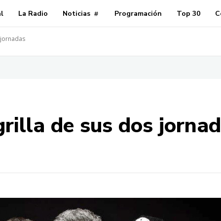
al
La Radio
Noticias
Programación
Top 30
C
s jornadas
grilla de sus dos jorna