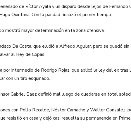
nvenenado de Víctor Ayala y un disparo desde lejos de Fernando G
go Quintana. Con la paridad finalizó el primer tiempo.
o mostró mayor determinación en la zona ofensiva.
ncisco Da Costa, que eludió a Alfredo Aguilar, pero se quedó sin 
alvar al Rey de Copas.
 por intermedio de Rodrigo Rojas, que aplicó la ley del ex tras
lar con un tiro esquinado.
nsor Gabriel Báez definió mal luego de quedarse en total soleda
ciones con Pollo Recalde, Néstor Camacho y Walter González, pe
e resistió en casa y dejó casi resuelta su permanencia en Primer