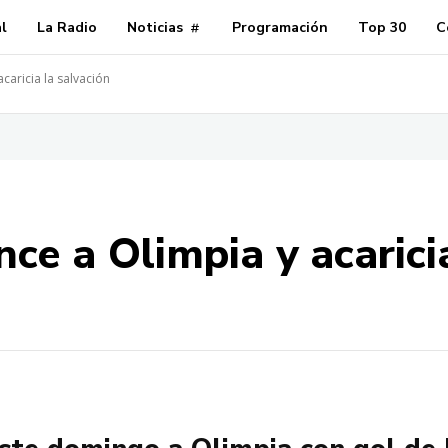
al
La Radio
Noticias
Programación
Top 30
C
caricia la salvación
ce a Olimpia y acarici