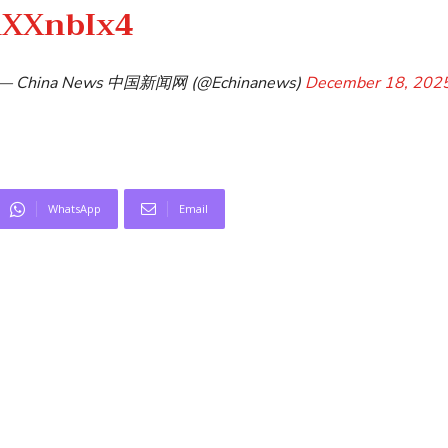
RXXnbIx4
— China News 中国新闻网 (@Echinanews)
December 18, 202
WhatsApp
Email