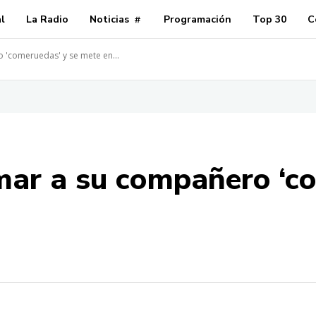
al
La Radio
Noticias
Programación
Top 30
C
 'comeruedas' y se mete en...
lmar a su compañero ‘c