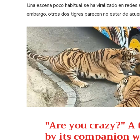
Una escena poco habitual se ha viralizado en redes s
embargo, otros dos tigres parecen no estar de acuer
"Are you crazy?" A t
by its companion w