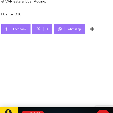
el VAR estará: Éber Aquino.
FUente. D10
Facebook
X
WhatsApp