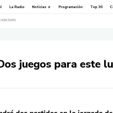
al
La Radio
Noticias
Programación
Top 30
C
 este lunes
Dos juegos para este l