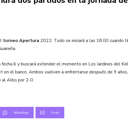
drá dos partidos en la jornada de
el
torneo Apertura
2022. Todo se iniciará a las 18.00 cuando Na
Guaireña.
la fecha 6 y buscará extender el momento en Los Jardines del Kel
onet en el banco. Ambos vuelven a enfrentarse después de 9 años
 al Albo por 2-0.
WhatsApp
Email