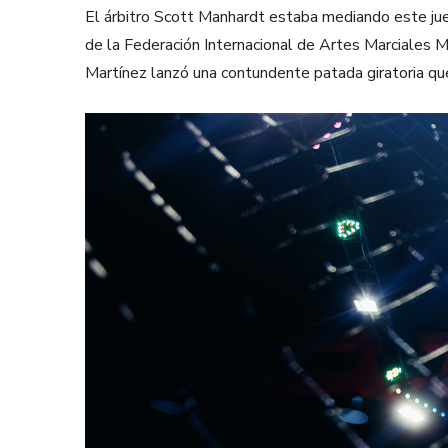
El árbitro Scott Manhardt estaba mediando este jue
de la Federación Internacional de Artes Marciales Mi
Martínez lanzó una contundente patada giratoria que 