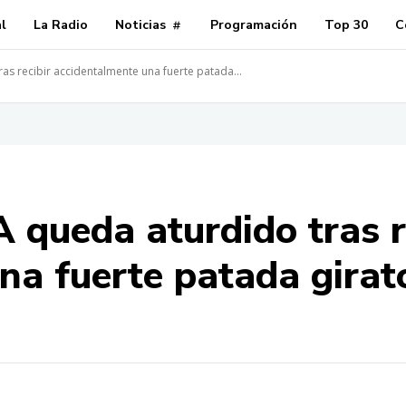
al
La Radio
Noticias
Programación
Top 30
C
s recibir accidentalmente una fuerte patada...
 queda aturdido tras r
a fuerte patada girato