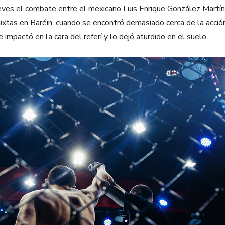
ves el combate entre el mexicano Luis Enrique González Martín
xtas en Baréin, cuando se encontró demasiado cerca de la acción. 
impactó en la cara del referí y lo dejó aturdido en el suelo.