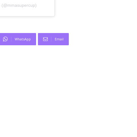
up (@mmasupercup)
WhatsApp
Email