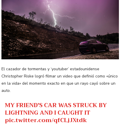
El cazador de tormentas y ‘youtuber’ estadounidense
Christopher Riske logró filmar un video que definió como «único
en la vida» del momento exacto en que un rayo cayó sobre un
auto.
MY FRIEND'S CAR WAS STRUCK BY
LIGHTNING AND I CAUGHT IT
pic.twitter.com/qfCLjJXtdk