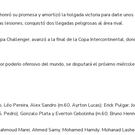
ño honró su promesa y amortizó la holgada victoria para darle uno
 lesiones, conquistó dos llegadas peligrosas al área rival.
opa Challenger, avanzó a la final de la Copa Intercontinental, d
or poderío ofensivo del mundo, se disputará el próximo miércol
, Léo Pereira, Alex Sandro (m.60, Ayrton Lucas); Erick Pulgar, Jo
5, Pedro), Gonzalo Plata y Everton Cebolinha (m.60, Bruno Henriqu
Mahmoud Marei, Ahmed Samy, Mohamed Hamdy; Mohanad Lasheen