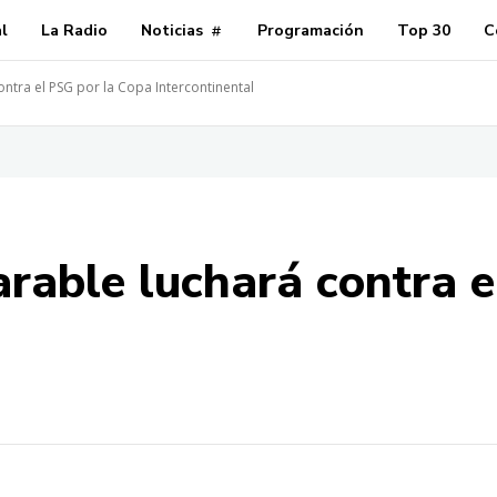
al
La Radio
Noticias
Programación
Top 30
C
tra el PSG por la Copa Intercontinental
able luchará contra e