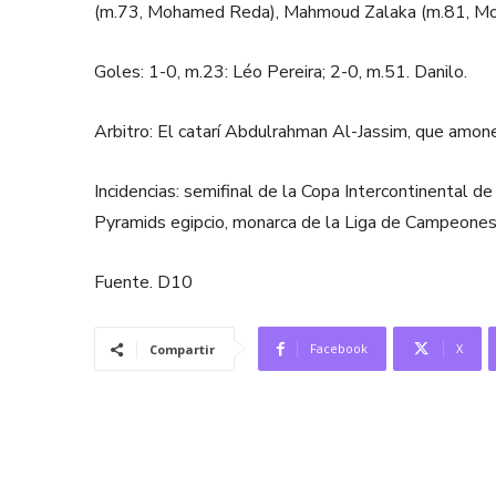
(m.73, Mohamed Reda), Mahmoud Zalaka (m.81, Mosta
Goles: 1-0, m.23: Léo Pereira; 2-0, m.51. Danilo.
Arbitro: El catarí Abdulrahman Al-Jassim, que am
Incidencias: semifinal de la Copa Intercontinental d
Pyramids egipcio, monarca de la Liga de Campeones
Fuente. D10
Facebook
X
Compartir