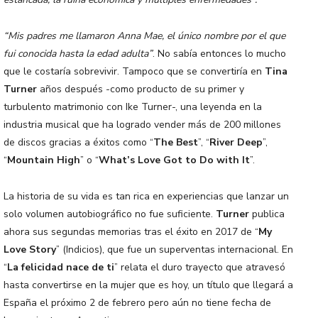
“Mis padres me llamaron Anna Mae, el único nombre por el que
fui conocida hasta la edad adulta”
. No sabía entonces lo mucho
que le costaría sobrevivir. Tampoco que se convertiría en
Tina
Turner
años después -como producto de su primer y
turbulento matrimonio con Ike Turner-, una leyenda en la
industria musical que ha logrado vender más de 200 millones
de discos gracias a éxitos como “
The Best
”, “
River Deep
”,
“
Mountain High
” o “
What’s Love Got to Do with It
”.
La historia de su vida es tan rica en experiencias que lanzar un
solo volumen autobiográfico no fue suficiente.
Turner
publica
ahora sus segundas memorias tras el éxito en 2017 de “
My
Love Story
” (Indicios), que fue un superventas internacional. En
“
La felicidad nace de ti
” relata el duro trayecto que atravesó
hasta convertirse en la mujer que es hoy, un título que llegará a
España el próximo 2 de febrero pero aún no tiene fecha de