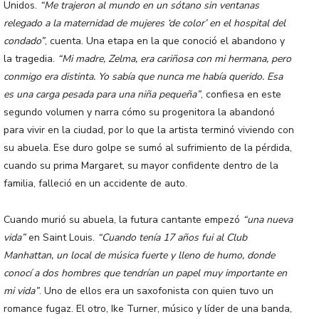
Unidos.
“Me trajeron al mundo en un sótano sin ventanas
relegado a la maternidad de mujeres ‘de color’ en el hospital del
condado”
, cuenta. Una etapa en la que conoció el abandono y
la tragedia.
“Mi madre, Zelma, era cariñosa con mi hermana, pero
conmigo era distinta. Yo sabía que nunca me había querido. Esa
es una carga pesada para una niña pequeña”
, confiesa en este
segundo volumen y narra cómo su progenitora la abandonó
para vivir en la ciudad, por lo que la artista terminó viviendo con
su abuela. Ese duro golpe se sumó al sufrimiento de la pérdida,
cuando su prima Margaret, su mayor confidente dentro de la
familia, falleció en un accidente de auto.
Cuando murió su abuela, la futura cantante empezó
“una nueva
vida”
en Saint Louis.
“Cuando tenía 17 años fui al Club
Manhattan, un local de música fuerte y lleno de humo, donde
conocí a dos hombres que tendrían un papel muy importante en
mi vida”
. Uno de ellos era un saxofonista con quien tuvo un
romance fugaz. El otro, Ike Turner, músico y líder de una banda,